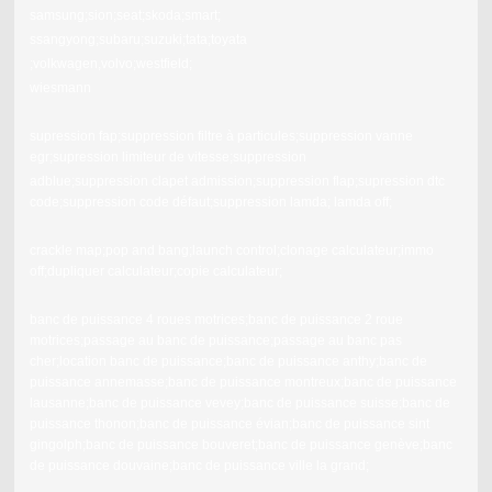
samsung;sion;seat;skoda;smart;
ssangyong;subaru;suzuki;tata;toyata
;volkwagen,volvo;westfield;
wiesmann
supression fap;suppression filtre à particules;suppression vanne
egr;supression limiteur de vitesse;suppression
adblue;suppression clapet admission;suppression flap;supression dtc
code;suppression code défaut;suppression lamda; lamda off;
crackle map;pop and bang;launch control;clonage calculateur;immo
off;dupliquer calculateur;copie calculateur;
banc de puissance 4 roues motrices;banc de puissance 2 roue
motrices;passage au banc de puissance;passage au banc pas
cher;location banc de puissance;banc de puissance anthy;banc de
puissance annemasse;banc de puissance montreux;banc de puissance
lausanne;banc de puissance vevey;banc de puissance suisse;banc de
puissance thonon;banc de puissance évian;banc de puissance sint
gingolph;banc de puissance bouveret;banc de puissance genève;banc
de puissance douvaine;banc de puissance ville la grand;