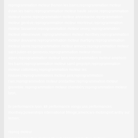
reprogrammation moteur thonon les bains;reprogrammation moteur
évian les bains;reprogrammation moteur haute savoie;reprogrammation
moteur suisse;reprogrammation moteur annemasse;reprgrammation
moteur genève;reprogrammation moteur montreux;reprogrammation
moteur lausanne;reprogrammation moteur vevey;reprogrammation
moteur villeuneuve; reprogrammation moteur monthey;reprogrammation
moteur douvaine;reprogrammation moteur martigny;reprogrammation
moteur sierre;reprogrammation moteur annecy;repragrammation moteur
saint julien en genevois;reprogrammation moteur rhone
alpes;reprogrammation moteur lyon;reprogrammation moteur amphion
les bains;reprogrammation moteur saint gingolph;reprogrammation
moteur collombey;reprogrammation moteur les
rousses;reprogrammations moteur jura;reprogrammation
l'ain;reprogrammation moteur pontarllier;reprogrammation moteur
grenoble; reprogrammation moteur chambéry;reprogrammation moteur
lyon;
br performance lyon; kfr performance vongy;uss performances
monthey;powerships international fillinge;americars motorsport anthy sur
leman;
reprog moteur