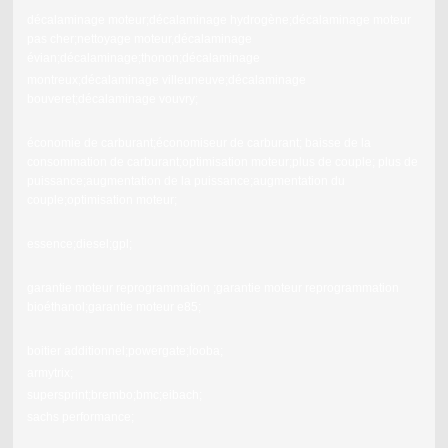
décalaminage moteur;décalaminage hydrogène;décalaminage moteur
pas cher;nettoyage moteur,décalaminage
évian;décalaminage;thonon;décalaminage
montreux;décalaminage villeuneuve;décalaminage
bouveret;décalaminage vouvry;
économie de carburant;économiseur de carburant; baisse de la
consommation de carburant;optimisation moteur;plus de couple; plus de
puissance;augmentation de la puissance;augmentation du
couple;optimisation moteur;
essence;diesel;gpl;
garantie moteur reprogrammation ;garantie moteur reprogrammation
bioéthanol;garantie moteur e85;
boitier additionnel;powergate;looba;
armytrix;
supersprint;brembo;bmc;eibach;
sachs performance;