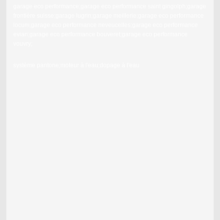
garage eco performance;garage eco performance saint gingolph;garage
frontière suisse;garage lugrin;garage meillerie;garage eco performance
locum;garage eco performance neveucelles;garage eco performance
evian;garage eco performance bouveret;garage eco performance
vouvry;
système pantone;moteur à l'eau;dopage à l'eau