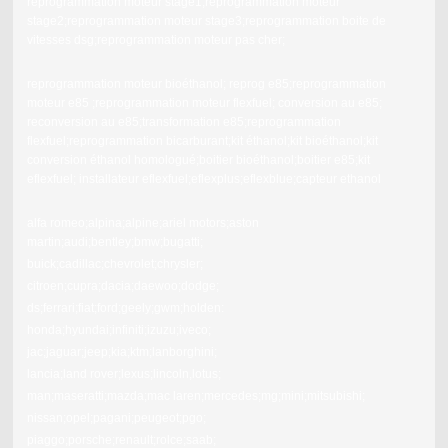
reprogrammation moteur stage1;reprogrammation moteur
stage2;reprogrammation moteur stage3;reprogrammation boite de
vitesses dsg;reprogrammation moteur pas cher;
reprogrammation moteur bioéthanol; reprog e85;reprogrammation
moteur e85 ;reprogrammation moteur flexfuel; conversion au e85;
reconversion au e85;transformation e85;reprogrammation
flexfuel;reprogrammation bicarburant;kit éthanol;kit bioéthanol;kit
conversion éthanol homologué;boitier bioéthanol;boitier e85;kit
eflexfuel; installateur eflexfuel;eflexplus;eflexblue;capteur ethanol
alfa romeo;alpina;alpine;ariel motors;aston
martin;audi;bentley;bmw;bugatti;
buick;cadillac;chevrolet;chrysler;
citroen;cupra;dacia;daewoo;dodge;
ds;ferrari;fiat;ford;geely;gwm;holden:
honda;hyundai;infiniti;izuzu;iveco;
jac;jaguar;jeep;kia;ktm;lanborghini;
lancia;land rover;lexus;lincoln,lotus;
man;maseratti;mazda;mac laren;mercedes;mg;mini;mitsubishi;
nissan;opel;pagani;peugeot;pgo;
piaggo;porsche;renault;rolce;saab;