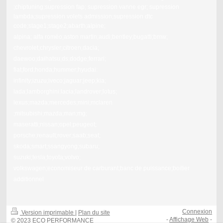
;chiptuning;supression fap; supression vanne egr; supression
lambda;supression volets admission;supression dtc
code;stage1;stage2;abarth;alpine;
alpina; alfa roméo;aston martin;audi;bentley;bugatti;bmw;
chevrolet;chrysler;citroen;dacia;
daewoo;daihatsu;ds;dodge;ferrari;
fiat;ford;honda;hummer;hyudai:
infinity;izuzu;iveco;jaguar;jeep;kia;
lada;lamborghini:lacia;landrover;lotus;
lexus;mazda;mercedes;mini;mclaren
;mitsubishi;mazda;man;mg;
maseratti;nissan;opel;peugeot;
porsche;renault;rover;saab;seat;
skoda;smart;ssangyong;subaru;
suzuki;tesla;toyota;volvo;
volkswagen;economiseur de carburant;banc de puissance;boitier
additionnel
Connexion
Version imprimable
|
Plan du site
-
Affichage Web
-
© 2023 ECO PERFORMANCE